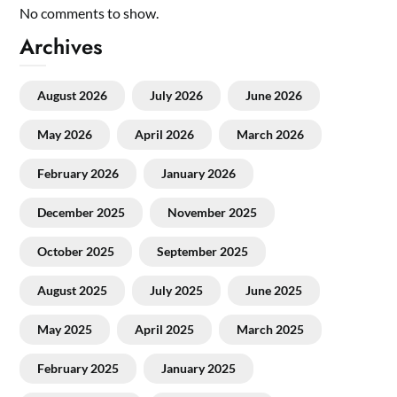
No comments to show.
Archives
August 2026
July 2026
June 2026
May 2026
April 2026
March 2026
February 2026
January 2026
December 2025
November 2025
October 2025
September 2025
August 2025
July 2025
June 2025
May 2025
April 2025
March 2025
February 2025
January 2025