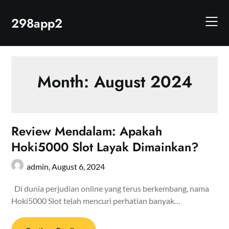
Skip
to
298app2
content
Month:
August 2024
Review Mendalam: Apakah
Hoki5000 Slot Layak Dimainkan?
admin,
August 6, 2024
Di dunia perjudian online yang terus berkembang, nama
Hoki5000 Slot telah mencuri perhatian banyak…