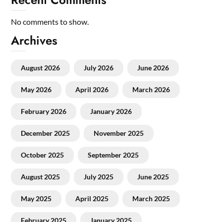
No comments to show.
Archives
August 2026
July 2026
June 2026
May 2026
April 2026
March 2026
February 2026
January 2026
December 2025
November 2025
October 2025
September 2025
August 2025
July 2025
June 2025
May 2025
April 2025
March 2025
February 2025
January 2025