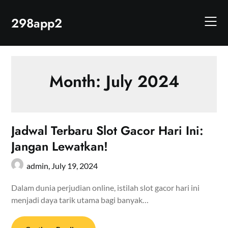
Skip
to
298app2
content
Month:
July 2024
Jadwal Terbaru Slot Gacor Hari Ini:
Jangan Lewatkan!
admin,
July 19, 2024
Dalam dunia perjudian online, istilah slot gacor hari ini
menjadi daya tarik utama bagi banyak…