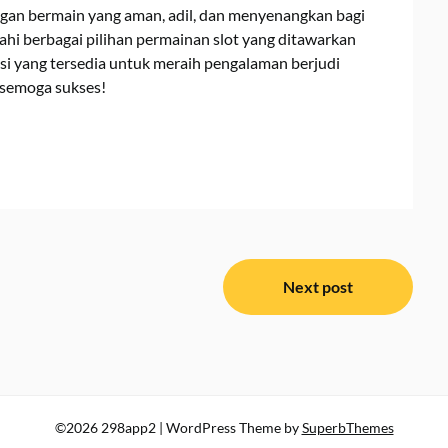
gan bermain yang aman, adil, dan menyenangkan bagi
ahi berbagai pilihan permainan slot yang ditawarkan
i yang tersedia untuk meraih pengalaman berjudi
 semoga sukses!
Next post
©2026 298app2
| WordPress Theme by
SuperbThemes