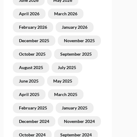
June 2026
May 2026
April 2026
March 2026
February 2026
January 2026
December 2025
November 2025
October 2025
September 2025
August 2025
July 2025
June 2025
May 2025
April 2025
March 2025
February 2025
January 2025
December 2024
November 2024
October 2024
September 2024