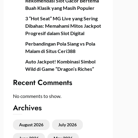
Rekomendasi Slot Gacor Bertema
Buah Klasik yang Masih Populer
3 “Hot Seat” MG Live yang Sering
Dibahas: Memahami Mitos Jackpot
Progresif dalam Slot Digital
Perbandingan Pola Siang vs Pola
Malam di Situs Ceri388
Auto Jackpot! Kombinasi Simbol
Wild di Game “Dragon’s Riches”
Recent Comments
No comments to show.
Archives
August 2026
July 2026