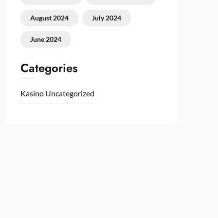
August 2024
July 2024
June 2024
Categories
Kasino
Uncategorized