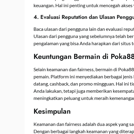
keuangan. Hal ini penting untuk mencegah akses 
4. Evaluasi Reputation dan Ulasan Pengg
Baca ulasan dari pengguna lain dan evaluasi reput
Ulasan dari pengguna yang sebelumnya telah be
pengalaman yang bisa Anda harapkan dari situs t
Keuntungan Bermain di Poka8
Selain keamanan dan fairness, bermain di Poka8
pemain. Platform ini menyediakan berbagai jenis
datang, cashback, dan promo mingguan. Hal ini ti
Anda lakukan, tetapi juga memberikan kesempa
meningkatkan peluang untuk meraih kemenangan
Kesimpulan
Keamanan dan fairness adalah dua aspek yang san
Dengan berbagai langkah keamanan yang ditera