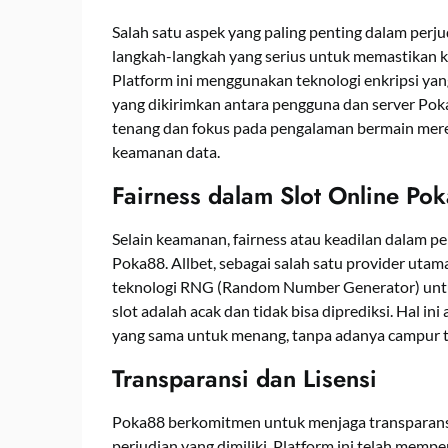
Salah satu aspek yang paling penting dalam per
langkah-langkah yang serius untuk memastikan 
Platform ini menggunakan teknologi enkripsi yan
yang dikirimkan antara pengguna dan server Pok
tenang dan fokus pada pengalaman bermain mere
keamanan data.
Fairness dalam Slot Online Po
Selain keamanan, fairness atau keadilan dalam pe
Poka88. Allbet, sebagai salah satu provider ut
teknologi RNG (Random Number Generator) untuk
slot adalah acak dan tidak bisa diprediksi. Hal i
yang sama untuk menang, tanpa adanya campur tan
Transparansi dan Lisensi
Poka88 berkomitmen untuk menjaga transparansi
perjudian yang dimiliki. Platform ini telah memper