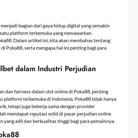
 menjadi bagian dari gaya hidup digital yang semakin
h satu platform terkemuka yang menawarkan
ka88. Dalam artikel ini, kita akan membahas tentang
di Poka88, serta mengapa hal ini penting bagi para
bet dalam Industri Perjudian
dan fairness dalam slot online di Poka88, penting
tu platform terkemuka di Indonesia. Poka88 tidak hanya
ik, tetapi juga bekerja sama dengan provider
lah mendapat reputasi solid di pasar perjudian online
 yang adil dan berkualitas tinggi bagi para pemainnya.
Poka88