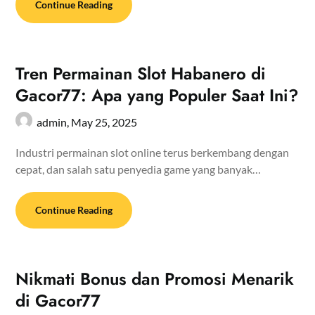
Continue Reading
Tren Permainan Slot Habanero di
Gacor77: Apa yang Populer Saat Ini?
admin,
May 25, 2025
Industri permainan slot online terus berkembang dengan
cepat, dan salah satu penyedia game yang banyak…
Continue Reading
Nikmati Bonus dan Promosi Menarik
di Gacor77