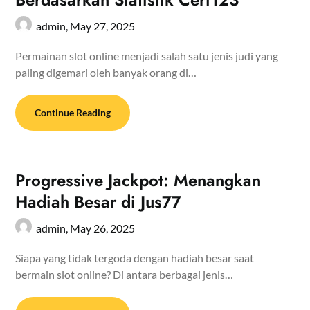
admin,
May 27, 2025
Permainan slot online menjadi salah satu jenis judi yang
paling digemari oleh banyak orang di…
Continue Reading
Progressive Jackpot: Menangkan
Hadiah Besar di Jus77
admin,
May 26, 2025
Siapa yang tidak tergoda dengan hadiah besar saat
bermain slot online? Di antara berbagai jenis…