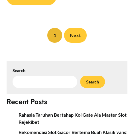
1
Next
Search
Search
Recent Posts
Rahasia Taruhan Bertahap Koi Gate Ala Master Slot
Rejekibet
Rekomendasi Slot Gacor Bertema Buah Klasik yang