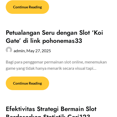
Continue Reading
Petualangan Seru dengan Slot ‘Koi
Gate’ di link pohonemas33
admin,
May 27, 2025
Bagi para penggemar permainan slot online, menemukan
game yang tidak hanya menarik secara visual tapi…
Continue Reading
Efektivitas Strategi Bermain Slot
Berdasarkan Statistik Ceri123