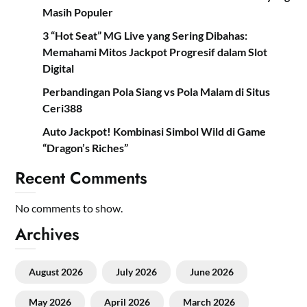
Masih Populer
3 “Hot Seat” MG Live yang Sering Dibahas:
Memahami Mitos Jackpot Progresif dalam Slot
Digital
Perbandingan Pola Siang vs Pola Malam di Situs
Ceri388
Auto Jackpot! Kombinasi Simbol Wild di Game
“Dragon’s Riches”
Recent Comments
No comments to show.
Archives
August 2026
July 2026
June 2026
May 2026
April 2026
March 2026