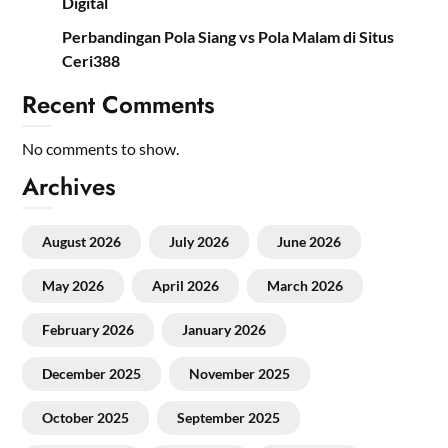
Digital
Perbandingan Pola Siang vs Pola Malam di Situs
Ceri388
Recent Comments
No comments to show.
Archives
August 2026
July 2026
June 2026
May 2026
April 2026
March 2026
February 2026
January 2026
December 2025
November 2025
October 2025
September 2025