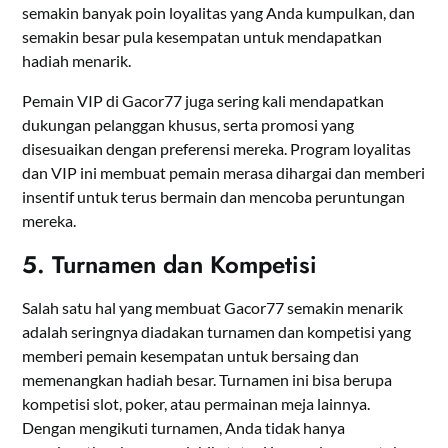
semakin banyak poin loyalitas yang Anda kumpulkan, dan
semakin besar pula kesempatan untuk mendapatkan
hadiah menarik.
Pemain VIP di Gacor77 juga sering kali mendapatkan
dukungan pelanggan khusus, serta promosi yang
disesuaikan dengan preferensi mereka. Program loyalitas
dan VIP ini membuat pemain merasa dihargai dan memberi
insentif untuk terus bermain dan mencoba peruntungan
mereka.
5. Turnamen dan Kompetisi
Salah satu hal yang membuat Gacor77 semakin menarik
adalah seringnya diadakan turnamen dan kompetisi yang
memberi pemain kesempatan untuk bersaing dan
memenangkan hadiah besar. Turnamen ini bisa berupa
kompetisi slot, poker, atau permainan meja lainnya.
Dengan mengikuti turnamen, Anda tidak hanya