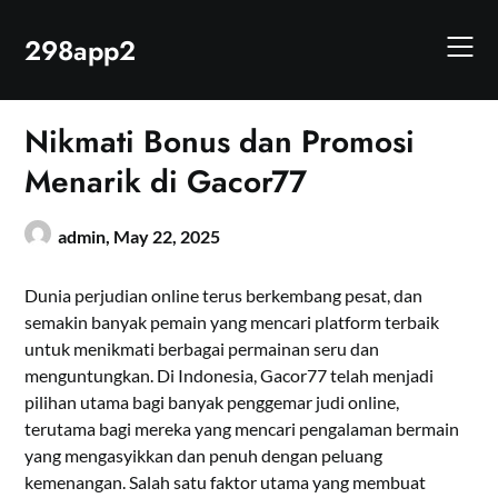
Skip
to
298app2
content
Nikmati Bonus dan Promosi
Menarik di Gacor77
admin,
May 22, 2025
Dunia perjudian online terus berkembang pesat, dan
semakin banyak pemain yang mencari platform terbaik
untuk menikmati berbagai permainan seru dan
menguntungkan. Di Indonesia, Gacor77 telah menjadi
pilihan utama bagi banyak penggemar judi online,
terutama bagi mereka yang mencari pengalaman bermain
yang mengasyikkan dan penuh dengan peluang
kemenangan. Salah satu faktor utama yang membuat