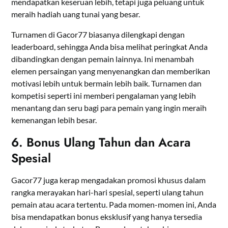
mendapatkan keseruan lebih, tetapi juga peluang untuk
meraih hadiah uang tunai yang besar.
Turnamen di Gacor77 biasanya dilengkapi dengan
leaderboard, sehingga Anda bisa melihat peringkat Anda
dibandingkan dengan pemain lainnya. Ini menambah
elemen persaingan yang menyenangkan dan memberikan
motivasi lebih untuk bermain lebih baik. Turnamen dan
kompetisi seperti ini memberi pengalaman yang lebih
menantang dan seru bagi para pemain yang ingin meraih
kemenangan lebih besar.
6. Bonus Ulang Tahun dan Acara
Spesial
Gacor77 juga kerap mengadakan promosi khusus dalam
rangka merayakan hari-hari spesial, seperti ulang tahun
pemain atau acara tertentu. Pada momen-momen ini, Anda
bisa mendapatkan bonus eksklusif yang hanya tersedia