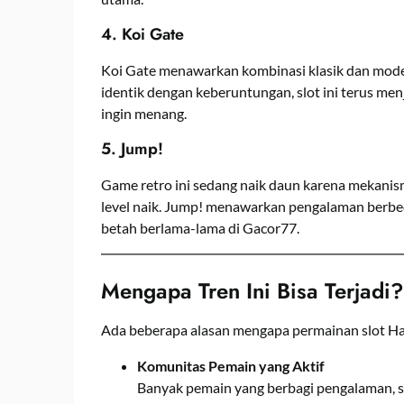
4.
Koi Gate
Koi Gate menawarkan kombinasi klasik dan mode
identik dengan keberuntungan, slot ini terus menj
ingin menang.
5.
Jump!
Game retro ini sedang naik daun karena mekanism
level naik. Jump! menawarkan pengalaman berbe
betah berlama-lama di Gacor77.
Mengapa Tren Ini Bisa Terjadi?
Ada beberapa alasan mengapa permainan slot Ha
Komunitas Pemain yang Aktif
Banyak pemain yang berbagi pengalaman, s