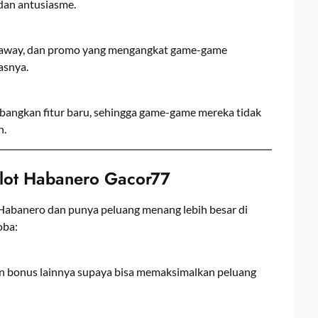
 dan antusiasme.
eaway, dan promo yang mengangkat game-game
asnya.
ngkan fitur baru, sehingga game-game mereka tidak
n.
Slot Habanero Gacor77
 Habanero dan punya peluang menang lebih besar di
oba:
r, dan bonus lainnya supaya bisa memaksimalkan peluang