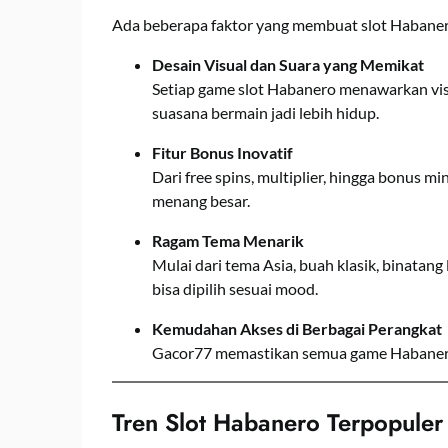
Ada beberapa faktor yang membuat slot Habanero
Desain Visual dan Suara yang Memikat
Setiap game slot Habanero menawarkan vis
suasana bermain jadi lebih hidup.
Fitur Bonus Inovatif
Dari free spins, multiplier, hingga bonus m
menang besar.
Ragam Tema Menarik
Mulai dari tema Asia, buah klasik, binatang
bisa dipilih sesuai mood.
Kemudahan Akses di Berbagai Perangkat
Gacor77 memastikan semua game Habanero
Tren Slot Habanero Terpopuler 