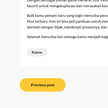
favorit untuk mengeksplorasi dan merasakan kes
Baik kamu pemain baru yang ingin mencoba per
fitur terbaru, tren ini bisa jadi panduan untuk m
bermain dengan bijak, menikmati prosesnya, dan 
Selamat mencoba dan semoga kamu menjadi bagia
Kasino
Post
Previous post
navigation