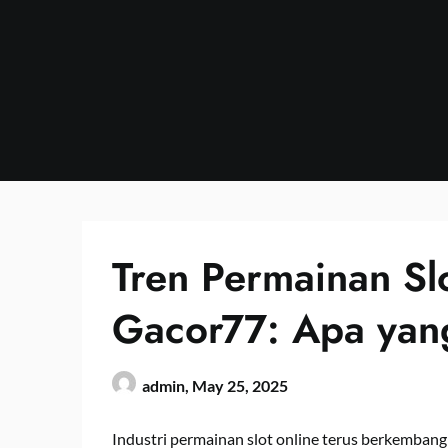
Skip
to
content
Tren Permainan Sl
Gacor77: Apa yang
admin,
May 25, 2025
Industri permainan slot online terus berkembang