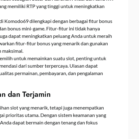
 yang memiliki RTP yang tinggi untuk meningkatkan
t di Komodo69 dilengkapi dengan berbagai fitur bonus
 dan bonus mini-game. Fitur-fitur ini tidak hanya
juga dapat meningkatkan peluang Anda untuk meraih
warkan fitur-fitur bonus yang menarik dan gunakan
n maksimal.
emilih untuk memainkan suatu slot, penting untuk
mendasi dari sumber terpercaya. Ulasan dapat
alitas permainan, pembayaran, dan pengalaman
n dan Terjamin
han slot yang menarik, tetapi juga menempatkan
i prioritas utama. Dengan sistem keamanan yang
, Anda dapat bermain dengan tenang dan fokus