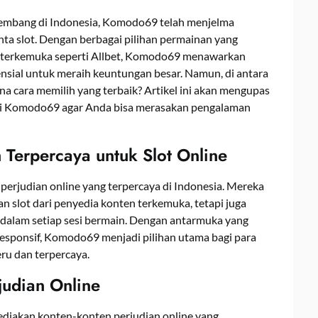
kembang di Indonesia, Komodo69 telah menjelma
inta slot. Dengan berbagai pilihan permainan yang
n terkemuka seperti Allbet, Komodo69 menawarkan
sial untuk meraih keuntungan besar. Namun, di antara
ana cara memilih yang terbaik? Artikel ini akan mengupas
e di Komodo69 agar Anda bisa merasakan pengalaman
Terpercaya untuk Slot Online
 perjudian online yang terpercaya di Indonesia. Mereka
n slot dari penyedia konten terkemuka, tetapi juga
lam setiap sesi bermain. Dengan antarmuka yang
sponsif, Komodo69 menjadi pilihan utama bagi para
ru dan terpercaya.
rjudian Online
ediakan konten-konten perjudian online yang