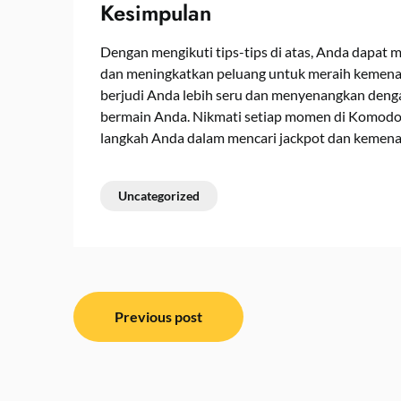
Kesimpulan
Dengan mengikuti tips-tips di atas, Anda dapat 
dan meningkatkan peluang untuk meraih kemen
berjudi Anda lebih seru dan menyenangkan denga
bermain Anda. Nikmati setiap momen di Komodo
langkah Anda dalam mencari jackpot dan kemena
Uncategorized
Post
Previous post
navigation