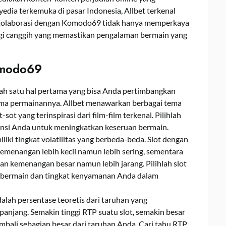
edia terkemuka di pasar Indonesia, Allbet terkenal
. Kolaborasi dengan Komodo69 tidak hanya memperkaya
ogi canggih yang memastikan pengalaman bermain yang
Komodo69
lah satu hal pertama yang bisa Anda pertimbangkan
ema permainannya. Allbet menawarkan berbagai tema
-sot yang terinspirasi dari film-film terkenal. Pilihlah
ensi Anda untuk meningkatkan keseruan bermain.
miliki tingkat volatilitas yang berbeda-beda. Slot dengan
emenangan lebih kecil namun lebih sering, sementara
kan kemenangan besar namun lebih jarang. Pilihlah slot
ya bermain dan tingkat kenyamanan Anda dalam
dalah persentase teoretis dari taruhan yang
anjang. Semakin tinggi RTP suatu slot, semakin besar
ali sebagian besar dari taruhan Anda. Cari tahu RTP