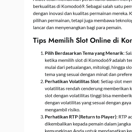
berkualitas di Komodo69. Sebagai salah satu peny
dengan inovasi dan kualitas permainan mereka
pilihan permainan, tetapi juga membawa teknol
lancar dan menyenangkan bagi para pemain.
Tips Memilih Slot Online di 
Pilih Berdasarkan Tema yang Menarik
: Sa
ketika memilih slot di Komodo69 adalah t
mulai dari petualangan, mitologi, hingga slot
tema yang sesuai dengan minat dan prefer
Perhatikan Volatilitas Slot
: Setiap slot me
volatilitas rendah cenderung memberikan k
slot dengan volatilitas tinggi bisa memberi
dengan volatilitas yang sesuai dengan ga
mengambil risiko.
Perhatikan RTP (Return to Player)
: RTP a
dikembalikan kepada pemain dalam jangka p
kemungkinan Anda untuk mendapatkan kemb