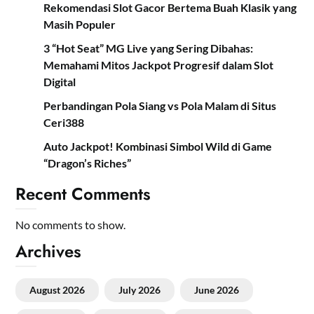
Rekomendasi Slot Gacor Bertema Buah Klasik yang
Masih Populer
3 “Hot Seat” MG Live yang Sering Dibahas:
Memahami Mitos Jackpot Progresif dalam Slot
Digital
Perbandingan Pola Siang vs Pola Malam di Situs
Ceri388
Auto Jackpot! Kombinasi Simbol Wild di Game
“Dragon’s Riches”
Recent Comments
No comments to show.
Archives
August 2026
July 2026
June 2026