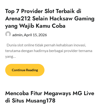
Top 7 Provider Slot Terbaik di
Arena212 Selain Hacksaw Gaming
yang Wajib Kamu Coba
admin,
April 15, 2026
Dunia slot online tidak pernah kehabisan inovasi,
terutama dengan hadirnya berbagai provider ternama
yang…
Continue Reading
Mencoba Fitur Megaways MG Live
di Situs Musang178