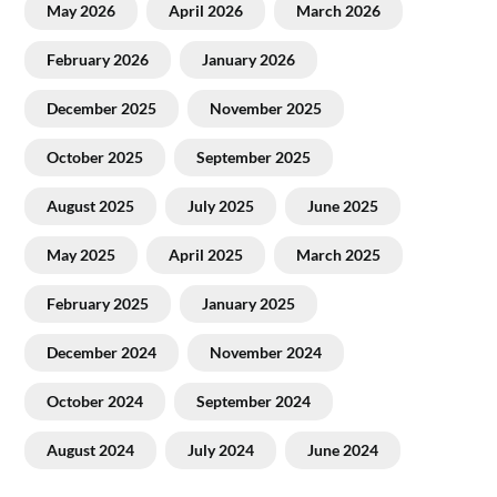
May 2026
April 2026
March 2026
February 2026
January 2026
December 2025
November 2025
October 2025
September 2025
August 2025
July 2025
June 2025
May 2025
April 2025
March 2025
February 2025
January 2025
December 2024
November 2024
October 2024
September 2024
August 2024
July 2024
June 2024