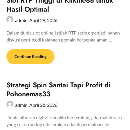
Slot RTP Tinggi di Klikme88 untuk
Hasil Optimal
admin,
April 29, 2026
Dalam dunia slot online, istilah RTP sering menjadi bahan
diskusi penting di kalangan pemain berpengalaman….
Continue Reading
Strategi Spin Santai Tapi Profit di
Pohonemas33
admin,
April 28, 2026
Dunia hiburan digital semakin berkembang, dan salah satu
yang cukup sering dibicarakan adalah permainan slot…