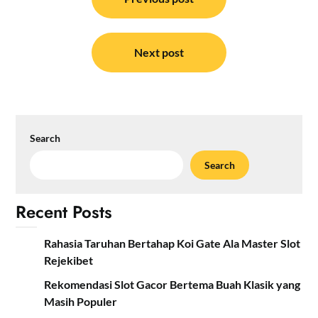
navigation
Next post
Search
Search
Recent Posts
Rahasia Taruhan Bertahap Koi Gate Ala Master Slot
Rejekibet
Rekomendasi Slot Gacor Bertema Buah Klasik yang
Masih Populer