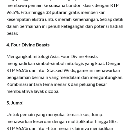
membawa pemain ke suasana London klasik dengan RTP
96.5%.
Fitur hingga 33 putaran gratis memberikan
kesempatan ekstra untuk meraih kemenangan.
Setiap detik
dalam permainan ini penuh ketegangan dan potensi hadiah
besar.
4. Four Divine Beasts
Mengangkat mitologi Asia, Four Divine Beasts
menghadirkan simbol-simbol mitologis yang kuat.
Dengan
RTP 96.5% dan fitur Stacked Wilds, game ini menawarkan
pengalaman bermain yang mendalam dan menguntungkan.
Kombinasi antara tema menarik dan peluang besar
membuatnya layak dicoba.
5. Jump!
Untuk pemain yang menyukai tema sirkus, Jump!
menawarkan keseruan dengan multiplikator hingga 88x.
RTP 96.5% dan fitur-fitur menarik lainnya menjadikan