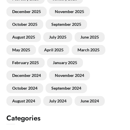
December 2025
November 2025
October 2025
September 2025
August 2025
July 2025
June 2025
May 2025
April 2025
March 2025
February 2025
January 2025
December 2024
November 2024
October 2024
September 2024
August 2024
July 2024
June 2024
Categories