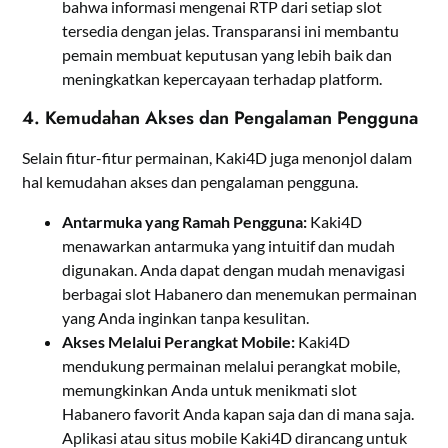
bahwa informasi mengenai RTP dari setiap slot
tersedia dengan jelas. Transparansi ini membantu
pemain membuat keputusan yang lebih baik dan
meningkatkan kepercayaan terhadap platform.
4. Kemudahan Akses dan Pengalaman Pengguna
Selain fitur-fitur permainan, Kaki4D juga menonjol dalam
hal kemudahan akses dan pengalaman pengguna.
Antarmuka yang Ramah Pengguna:
Kaki4D
menawarkan antarmuka yang intuitif dan mudah
digunakan. Anda dapat dengan mudah menavigasi
berbagai slot Habanero dan menemukan permainan
yang Anda inginkan tanpa kesulitan.
Akses Melalui Perangkat Mobile:
Kaki4D
mendukung permainan melalui perangkat mobile,
memungkinkan Anda untuk menikmati slot
Habanero favorit Anda kapan saja dan di mana saja.
Aplikasi atau situs mobile Kaki4D dirancang untuk