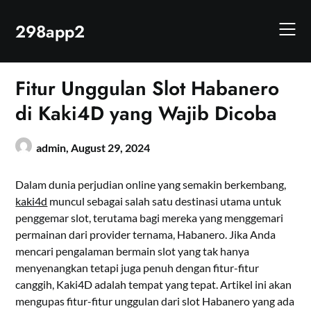
Skip
to
298app2
content
Fitur Unggulan Slot Habanero
di Kaki4D yang Wajib Dicoba
admin,
August 29, 2024
Dalam dunia perjudian online yang semakin berkembang,
kaki4d
muncul sebagai salah satu destinasi utama untuk
penggemar slot, terutama bagi mereka yang menggemari
permainan dari provider ternama, Habanero. Jika Anda
mencari pengalaman bermain slot yang tak hanya
menyenangkan tetapi juga penuh dengan fitur-fitur
canggih, Kaki4D adalah tempat yang tepat. Artikel ini akan
mengupas fitur-fitur unggulan dari slot Habanero yang ada