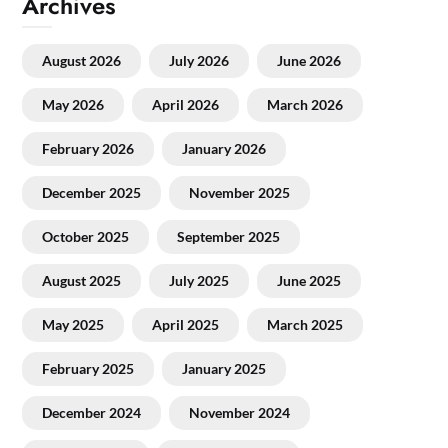
Archives
August 2026
July 2026
June 2026
May 2026
April 2026
March 2026
February 2026
January 2026
December 2025
November 2025
October 2025
September 2025
August 2025
July 2025
June 2025
May 2025
April 2025
March 2025
February 2025
January 2025
December 2024
November 2024