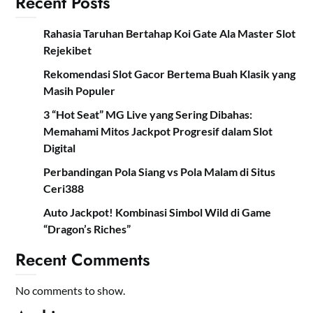
Recent Posts
Rahasia Taruhan Bertahap Koi Gate Ala Master Slot
Rejekibet
Rekomendasi Slot Gacor Bertema Buah Klasik yang
Masih Populer
3 “Hot Seat” MG Live yang Sering Dibahas:
Memahami Mitos Jackpot Progresif dalam Slot
Digital
Perbandingan Pola Siang vs Pola Malam di Situs
Ceri388
Auto Jackpot! Kombinasi Simbol Wild di Game
“Dragon’s Riches”
Recent Comments
No comments to show.