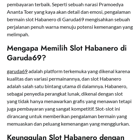
pembayaran terbaik. Seperti sebuah narasi Pramoedya
Ananta Toer yang kaya akan detail dan emosi, pengalaman
bermain slot Habanero di Garuda69 mengisahkan sebuah
perjalanan penuh warna menuju potensi kemenangan yang
melimpah.
Mengapa Memilih Slot Habanero di
Garuda69?
garuda69
adalah platform terkemuka yang dikenal karena
kualitas dan variasi permainannya, dan slot Habanero
adalah salah satu bintang utama di dalamnya. Habanero,
sebagai penyedia perangkat lunak, dikenal dengan slot
yang tidak hanya menawarkan grafis yang menawan tetapi
juga pembayaran yang sangat kompetitif. Slot-slot ini
dirancang untuk memberikan pengalaman bermain yang
memuaskan dan peluang kemenangan yang menggiurkan.
Keunggulan Slot Habanero dengan