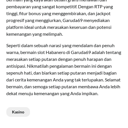
pembayaran yang sangat kompetitif. Dengan RTP yang
tinggi, fitur bonus yang menggembirakan, dan jackpot
progresif yang menggiurkan, Garuda69 menyediakan
platform ideal untuk merasakan keseruan dan potensi
kemenangan yang melimpah.
Seperti dalam sebuah narasi yang mendalam dan penuh
warna, bermain slot Habanero di Garuda69 adalah tentang
merasakan setiap putaran dengan penuh harapan dan
antisipasi. Nikmatilah pengalaman bermain ini dengan
sepenuh hati, dan biarkan setiap putaran menjadi bagian
dari cerita kemenangan Anda yang tak terlupakan. Selamat
bermain, dan semoga setiap putaran membawa Anda lebih
dekat menuju kemenangan yang Anda impikan.
Kasino