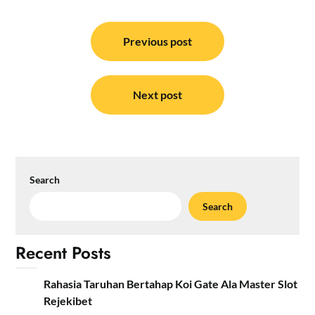
Post
navigation
Previous post
Next post
Search
Search
Recent Posts
Rahasia Taruhan Bertahap Koi Gate Ala Master Slot
Rejekibet