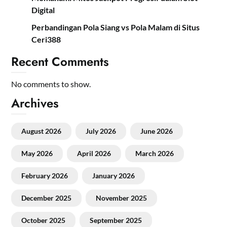
Digital
Perbandingan Pola Siang vs Pola Malam di Situs
Ceri388
Recent Comments
No comments to show.
Archives
August 2026
July 2026
June 2026
May 2026
April 2026
March 2026
February 2026
January 2026
December 2025
November 2025
October 2025
September 2025