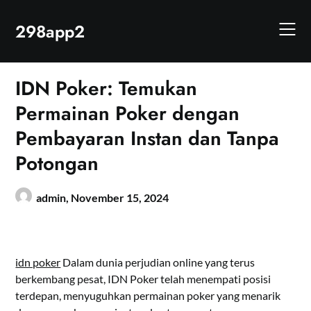
Skip
to
298app2
content
IDN Poker: Temukan
Permainan Poker dengan
Pembayaran Instan dan Tanpa
Potongan
admin,
November 15, 2024
idn poker
Dalam dunia perjudian online yang terus
berkembang pesat, IDN Poker telah menempati posisi
terdepan, menyuguhkan permainan poker yang menarik