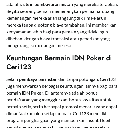
adalah
sistem pembayaran instan
yang mereka terapkan.
Begitu seorang pemain memenangkan permainan, uang
kemenangan mereka akan langsung dikirim ke akun
mereka tanpa dipotong biaya tambahan. Ini memberikan
kenyamanan lebih bagi para pemain yang tidak ingin
dibebani dengan biaya transaksi atau penarikan yang
mengurangi kemenangan mereka.
Keuntungan Bermain IDN Poker di
Ceri123
Selain
pembayaran instan
dan tanpa potongan, Ceri123
juga menawarkan berbagai keuntungan lainnya bagi para
pemain
IDN Poker
. Di antaranya adalah bonus
pendaftaran yang menggiurkan, bonus loyalitas untuk
pemain setia, serta berbagai promosi menarik yang dapat
dimanfaatkan oleh setiap pemain. Ceri123 memiliki
program penghargaan yang memberikan insentif lebih
kepada pemain yang aktif, memastikan mereka selalu