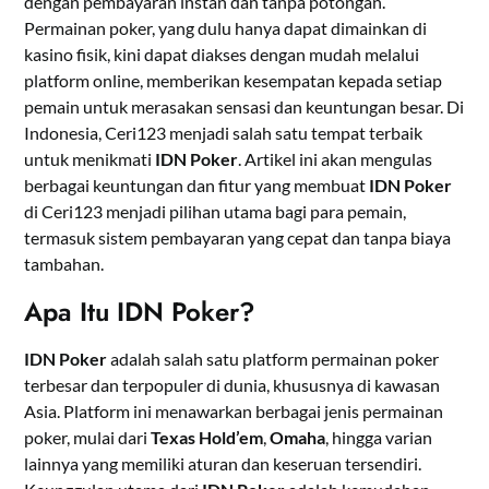
dengan pembayaran instan dan tanpa potongan.
Permainan poker, yang dulu hanya dapat dimainkan di
kasino fisik, kini dapat diakses dengan mudah melalui
platform online, memberikan kesempatan kepada setiap
pemain untuk merasakan sensasi dan keuntungan besar. Di
Indonesia, Ceri123 menjadi salah satu tempat terbaik
untuk menikmati
IDN Poker
. Artikel ini akan mengulas
berbagai keuntungan dan fitur yang membuat
IDN Poker
di Ceri123 menjadi pilihan utama bagi para pemain,
termasuk sistem pembayaran yang cepat dan tanpa biaya
tambahan.
Apa Itu IDN Poker?
IDN Poker
adalah salah satu platform permainan poker
terbesar dan terpopuler di dunia, khususnya di kawasan
Asia. Platform ini menawarkan berbagai jenis permainan
poker, mulai dari
Texas Hold’em
,
Omaha
, hingga varian
lainnya yang memiliki aturan dan keseruan tersendiri.