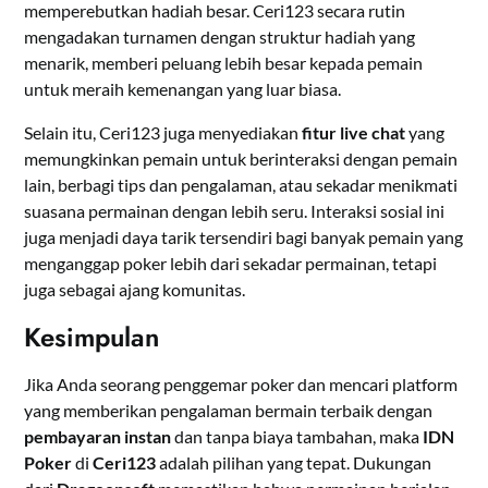
memperebutkan hadiah besar. Ceri123 secara rutin
mengadakan turnamen dengan struktur hadiah yang
menarik, memberi peluang lebih besar kepada pemain
untuk meraih kemenangan yang luar biasa.
Selain itu, Ceri123 juga menyediakan
fitur live chat
yang
memungkinkan pemain untuk berinteraksi dengan pemain
lain, berbagi tips dan pengalaman, atau sekadar menikmati
suasana permainan dengan lebih seru. Interaksi sosial ini
juga menjadi daya tarik tersendiri bagi banyak pemain yang
menganggap poker lebih dari sekadar permainan, tetapi
juga sebagai ajang komunitas.
Kesimpulan
Jika Anda seorang penggemar poker dan mencari platform
yang memberikan pengalaman bermain terbaik dengan
pembayaran instan
dan tanpa biaya tambahan, maka
IDN
Poker
di
Ceri123
adalah pilihan yang tepat. Dukungan