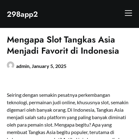
Skip
to
298app2
content
Mengapa Slot Tangkas Asia
Menjadi Favorit di Indonesia
admin,
January 5, 2025
Seiring dengan semakin pesatnya perkembangan
teknologi, permainan judi online, khususnya slot, semakin
digemari oleh banyak orang. Di Indonesia, Tangkas Asia
menjadi salah satu platform yang paling banyak diminati
oleh para pemain slot. Mengapa begitu? Apa yang
membuat Tangkas Asia begitu populer, terutama di