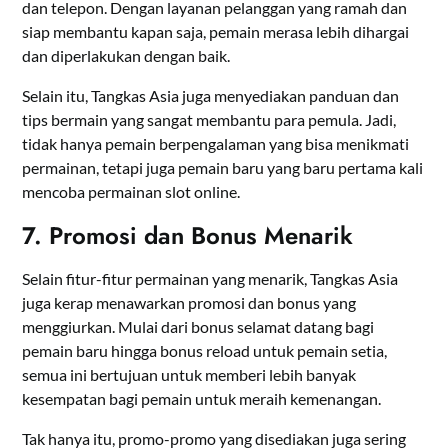
dan telepon. Dengan layanan pelanggan yang ramah dan
siap membantu kapan saja, pemain merasa lebih dihargai
dan diperlakukan dengan baik.
Selain itu, Tangkas Asia juga menyediakan panduan dan
tips bermain yang sangat membantu para pemula. Jadi,
tidak hanya pemain berpengalaman yang bisa menikmati
permainan, tetapi juga pemain baru yang baru pertama kali
mencoba permainan slot online.
7. Promosi dan Bonus Menarik
Selain fitur-fitur permainan yang menarik, Tangkas Asia
juga kerap menawarkan promosi dan bonus yang
menggiurkan. Mulai dari bonus selamat datang bagi
pemain baru hingga bonus reload untuk pemain setia,
semua ini bertujuan untuk memberi lebih banyak
kesempatan bagi pemain untuk meraih kemenangan.
Tak hanya itu, promo-promo yang disediakan juga sering