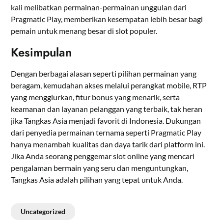
kali melibatkan permainan-permainan unggulan dari
Pragmatic Play, memberikan kesempatan lebih besar bagi
pemain untuk menang besar di slot populer.
Kesimpulan
Dengan berbagai alasan seperti pilihan permainan yang
beragam, kemudahan akses melalui perangkat mobile, RTP
yang menggiurkan, fitur bonus yang menarik, serta
keamanan dan layanan pelanggan yang terbaik, tak heran
jika Tangkas Asia menjadi favorit di Indonesia. Dukungan
dari penyedia permainan ternama seperti Pragmatic Play
hanya menambah kualitas dan daya tarik dari platform ini.
Jika Anda seorang penggemar slot online yang mencari
pengalaman bermain yang seru dan menguntungkan,
Tangkas Asia adalah pilihan yang tepat untuk Anda.
Uncategorized