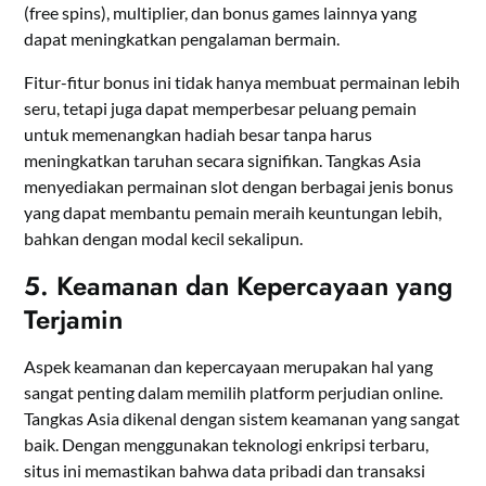
(free spins), multiplier, dan bonus games lainnya yang
dapat meningkatkan pengalaman bermain.
Fitur-fitur bonus ini tidak hanya membuat permainan lebih
seru, tetapi juga dapat memperbesar peluang pemain
untuk memenangkan hadiah besar tanpa harus
meningkatkan taruhan secara signifikan. Tangkas Asia
menyediakan permainan slot dengan berbagai jenis bonus
yang dapat membantu pemain meraih keuntungan lebih,
bahkan dengan modal kecil sekalipun.
5. Keamanan dan Kepercayaan yang
Terjamin
Aspek keamanan dan kepercayaan merupakan hal yang
sangat penting dalam memilih platform perjudian online.
Tangkas Asia dikenal dengan sistem keamanan yang sangat
baik. Dengan menggunakan teknologi enkripsi terbaru,
situs ini memastikan bahwa data pribadi dan transaksi