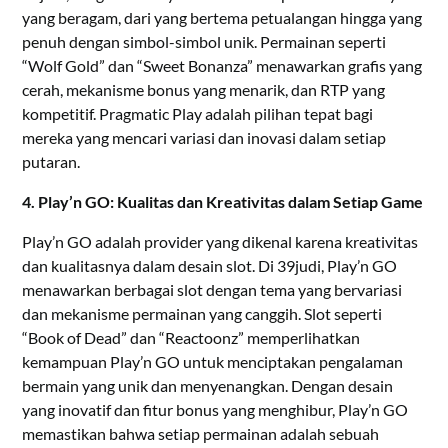
yang beragam, dari yang bertema petualangan hingga yang
penuh dengan simbol-simbol unik. Permainan seperti
“Wolf Gold” dan “Sweet Bonanza” menawarkan grafis yang
cerah, mekanisme bonus yang menarik, dan RTP yang
kompetitif. Pragmatic Play adalah pilihan tepat bagi
mereka yang mencari variasi dan inovasi dalam setiap
putaran.
4. Play’n GO: Kualitas dan Kreativitas dalam Setiap Game
Play’n GO adalah provider yang dikenal karena kreativitas
dan kualitasnya dalam desain slot. Di 39judi, Play’n GO
menawarkan berbagai slot dengan tema yang bervariasi
dan mekanisme permainan yang canggih. Slot seperti
“Book of Dead” dan “Reactoonz” memperlihatkan
kemampuan Play’n GO untuk menciptakan pengalaman
bermain yang unik dan menyenangkan. Dengan desain
yang inovatif dan fitur bonus yang menghibur, Play’n GO
memastikan bahwa setiap permainan adalah sebuah