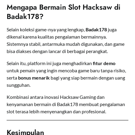
Mengapa Bermain Slot Hacksaw di
Badak178?
Selain koleksi game-nya yang lengkap,
Badak178
juga
dikenal karena kualitas pengalaman bermainnya.
Sistemnya stabil, antarmuka mudah digunakan, dan game
bisa diakses dengan lancar di berbagai perangkat.
Selain itu, platform ini juga menghadirkan
fitur demo
untuk pemain yang ingin mencoba game baru tanpa risiko,
serta
bonus menarik
bagi yang siap bermain dengan uang
sungguhan.
Kombinasi antara inovasi Hacksaw Gaming dan
kenyamanan bermain di Badak178 membuat pengalaman
slot terasa lebih menyenangkan dan profesional.
Kesimpulan