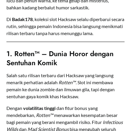
lucu dan penuh warna, ke tema gelap dan misterius,
bahkan kadang berbalut humor sarkastik.
Di
Badak178
, koleksi slot Hacksaw selalu diperbarui secara
rutin, sehingga pemain Indonesia bisa langsung menikmati
rilisan terbaru tanpa harus menunggu lama.
1.
Rotten™ – Dunia Horor dengan
Sentuhan Komik
Salah satu rilisan terbaru dari Hacksaw yang langsung
menarik perhatian adalah
Rotten™
. Slot ini membawa
pemain ke dunia zombie dan ilmuwan gila, tapi dengan
sentuhan gaya komik khas Hacksaw.
Dengan
volatilitas tinggi
dan fitur bonus yang
mendebarkan,
Rotten™
menawarkan kesempatan besar
bagi pemain yang berani mengambil risiko. Fitur
Infectious
Wilds
dan
Mad Scientist Bonus
bisa mengubah seluruh