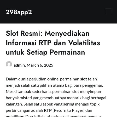
Skip
to
298app2
content
Slot Resmi: Menyediakan
Informasi RTP dan Volatilitas
untuk Setiap Permainan
admin,
March 6, 2025
Dalam dunia perjudian online, permainan
slot
telah
menjadi salah satu pilihan utama bagi para penggemar.
Meski tampak sederhana, permainan slot menyimpan
banyak misteri yang membuatnya menarik bagi berbagai
kalangan. Salah satu aspek yang sering menjadi topik
perbincangan adalah
RTP
(Return to Player) dan
volatilitas
. Dua istilah ini sering kali membuat pemain